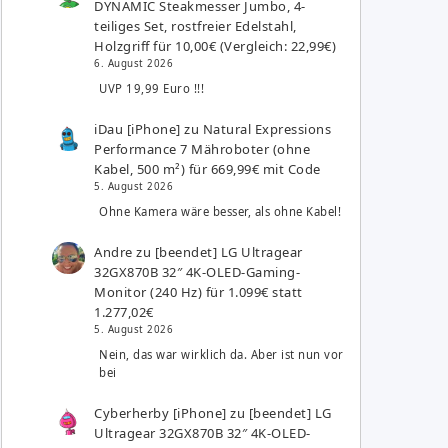
DYNAMIC Steakmesser Jumbo, 4-
teiliges Set, rostfreier Edelstahl,
Holzgriff für 10,00€ (Vergleich: 22,99€)
6. August 2026
UVP 19,99 Euro !!!
iDau [iPhone]
zu
Natural Expressions
Performance 7 Mähroboter (ohne
Kabel, 500 m²) für 669,99€ mit Code
5. August 2026
Ohne Kamera wäre besser, als ohne Kabel!
Andre
zu
[beendet] LG Ultragear
32GX870B 32″ 4K-OLED-Gaming-
Monitor (240 Hz) für 1.099€ statt
1.277,02€
5. August 2026
Nein, das war wirklich da. Aber ist nun vor
bei
Cyberherby [iPhone]
zu
[beendet] LG
Ultragear 32GX870B 32″ 4K-OLED-