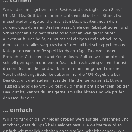
… schnell
Wir sind schnell, geben unser Bestes und das täglich von 8 bis 1
Uhr. Mit DealGott bist du immer auf dem aktuellsten Stand. Du
musst weder lange auf die nächsten Deals warten, noch dich
sorgen, dass du einen Deal verpasst. Viele der Rabattaktionen und
Schnäppchen sind befristetet oder binnen weniger Minuten
ausverkauft. Das heißt, du musst bei einigen Deals schnell sein,
denn sonst ist alles weg. Das ist oft der Fall bei Schnäppchen aus
Kategorien wie zum Beispiel Handyverträge, Finanzen, oder
Preisfehler, Gutscheine und Kostenloses. Sollten wir einmal nicht
schnell genug sein und einen Deal nicht rechtzeitig sehen, kannst
du den Deal melden und wir kümmern uns umgehend um die
Veröffentlichung. Bedenke dabei immer die 10% Regel, die bei
DealGott gilt und zudem muss der Händler seriös sein (z.B. von
Trusted Shops geprüft). Solltest du dir mal nicht sicher sein, ob der
Deal gut ist, kannst du uns gerne um Hilfe bitten und wie prüfen
den Deal für dich.
… einfach
Wir sind für dich da. Wir legen großen Wert auf die Einfachheit und
möchten, dass du Spaß bei Dealgott hast. Die Webseite wird so
einfach wie möglich gehalten ohne großen Schnick Schnack. Wir