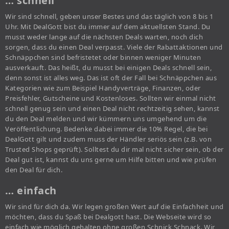
… schnell
Wir sind schnell, geben unser Bestes und das täglich von 8 bis 1
Uhr. Mit DealGott bist du immer auf dem aktuellsten Stand. Du
musst weder lange auf die nächsten Deals warten, noch dich
sorgen, dass du einen Deal verpasst. Viele der Rabattaktionen und
Schnäppchen sind befristetet oder binnen weniger Minuten
ausverkauft. Das heißt, du musst bei einigen Deals schnell sein,
denn sonst ist alles weg. Das ist oft der Fall bei Schnäppchen aus
Kategorien wie zum Beispiel Handyverträge, Finanzen, oder
Preisfehler, Gutscheine und Kostenloses. Sollten wir einmal nicht
schnell genug sein und einen Deal nicht rechtzeitig sehen, kannst
du den Deal melden und wir kümmern uns umgehend um die
Veröffentlichung. Bedenke dabei immer die 10% Regel, die bei
DealGott gilt und zudem muss der Händler seriös sein (z.B. von
Trusted Shops geprüft). Solltest du dir mal nicht sicher sein, ob der
Deal gut ist, kannst du uns gerne um Hilfe bitten und wie prüfen
den Deal für dich.
… einfach
Wir sind für dich da. Wir legen großen Wert auf die Einfachheit und
möchten, dass du Spaß bei Dealgott hast. Die Webseite wird so
einfach wie möglich gehalten ohne großen Schnick Schnack. Wir