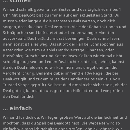
… schnell
Wir sind schnell, geben unser Bestes und das täglich von 8 bis 1
Uhr. Mit DealGott bist du immer auf dem aktuellsten Stand. Du
musst weder lange auf die nächsten Deals warten, noch dich
sorgen, dass du einen Deal verpasst. Viele der Rabattaktionen und
Schnäppchen sind befristetet oder binnen weniger Minuten
ausverkauft. Das heißt, du musst bei einigen Deals schnell sein,
denn sonst ist alles weg. Das ist oft der Fall bei Schnäppchen aus
Kategorien wie zum Beispiel Handyverträge, Finanzen, oder
Preisfehler, Gutscheine und Kostenloses. Sollten wir einmal nicht
schnell genug sein und einen Deal nicht rechtzeitig sehen, kannst
du den Deal melden und wir kümmern uns umgehend um die
Veröffentlichung. Bedenke dabei immer die 10% Regel, die bei
DealGott gilt und zudem muss der Händler seriös sein (z.B. von
Trusted Shops geprüft). Solltest du dir mal nicht sicher sein, ob der
Deal gut ist, kannst du uns gerne um Hilfe bitten und wie prüfen
den Deal für dich.
… einfach
Wir sind für dich da. Wir legen großen Wert auf die Einfachheit und
möchten, dass du Spaß bei Dealgott hast. Die Webseite wird so
einfach wie möglich gehalten ohne großen Schnick Schnack. Wir