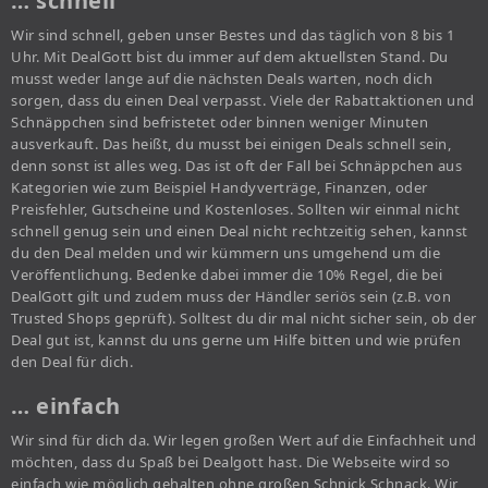
… schnell
Wir sind schnell, geben unser Bestes und das täglich von 8 bis 1
Uhr. Mit DealGott bist du immer auf dem aktuellsten Stand. Du
musst weder lange auf die nächsten Deals warten, noch dich
sorgen, dass du einen Deal verpasst. Viele der Rabattaktionen und
Schnäppchen sind befristetet oder binnen weniger Minuten
ausverkauft. Das heißt, du musst bei einigen Deals schnell sein,
denn sonst ist alles weg. Das ist oft der Fall bei Schnäppchen aus
Kategorien wie zum Beispiel Handyverträge, Finanzen, oder
Preisfehler, Gutscheine und Kostenloses. Sollten wir einmal nicht
schnell genug sein und einen Deal nicht rechtzeitig sehen, kannst
du den Deal melden und wir kümmern uns umgehend um die
Veröffentlichung. Bedenke dabei immer die 10% Regel, die bei
DealGott gilt und zudem muss der Händler seriös sein (z.B. von
Trusted Shops geprüft). Solltest du dir mal nicht sicher sein, ob der
Deal gut ist, kannst du uns gerne um Hilfe bitten und wie prüfen
den Deal für dich.
… einfach
Wir sind für dich da. Wir legen großen Wert auf die Einfachheit und
möchten, dass du Spaß bei Dealgott hast. Die Webseite wird so
einfach wie möglich gehalten ohne großen Schnick Schnack. Wir