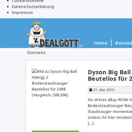
Cookie-Richtlinie
Datenschutzerklärung
Impressum
Home
Bonusd
Startseite
Dyson Big Bal
Beutellos für 
31. Mai 2019
Als drittes eBay WOW A
Bodenstaubsauger Beutel
Staubsauger momentan 
sodass ihr hier mindes
[…]