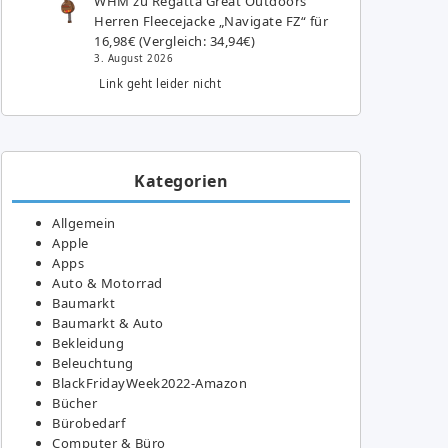
WHM
zu
Regatta Great Outdoors
Herren Fleecejacke „Navigate FZ“ für
16,98€ (Vergleich: 34,94€)
3. August 2026
Link geht leider nicht
Kategorien
Allgemein
Apple
Apps
Auto & Motorrad
Baumarkt
Baumarkt & Auto
Bekleidung
Beleuchtung
BlackFridayWeek2022-Amazon
Bücher
Bürobedarf
Computer & Büro