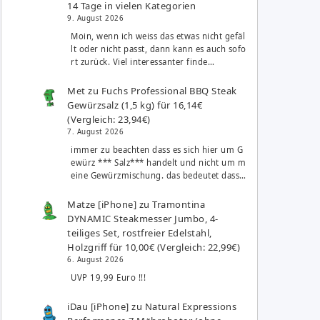
14 Tage in vielen Kategorien
9. August 2026
Moin, wenn ich weiss das etwas nicht gefäl
lt oder nicht passt, dann kann es auch sofo
rt zurück. Viel interessanter finde…
Met
zu
Fuchs Professional BBQ Steak
Gewürzsalz (1,5 kg) für 16,14€
(Vergleich: 23,94€)
7. August 2026
immer zu beachten dass es sich hier um G
ewürz *** Salz*** handelt und nicht um m
eine Gewürzmischung. das bedeutet dass…
Matze [iPhone]
zu
Tramontina
DYNAMIC Steakmesser Jumbo, 4-
teiliges Set, rostfreier Edelstahl,
Holzgriff für 10,00€ (Vergleich: 22,99€)
6. August 2026
UVP 19,99 Euro !!!
iDau [iPhone]
zu
Natural Expressions