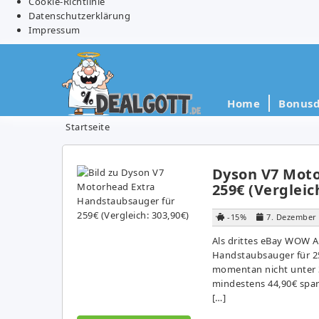
Cookie-Richtlinie
Datenschutzerklärung
Impressum
Home
Bonusd
Startseite
Dyson V7 Moto
259€ (Vergleic
-15%
7. Dezember
Als drittes eBay WOW 
Handstaubsauger für 259
momentan nicht unter 3
mindestens 44,90€ spar
[…]