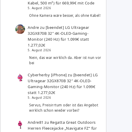
Kabel, 500 m²) für 669,99€ mit Code
5. August 2026
Ohne Kamera wäre besser, als ohne Kabel!
Andre
zu
[beendet] LG Ultragear
32GX870B 32″ 4K-OLED-Gaming-
Monitor (240 Hz) für 1.099€ statt
1.277,02€
5. August 2026
Nein, das war wirklich da. Aber ist nun vor
bei
Cyberherby [iPhone]
zu
[beendet] LG
Ultragear 32GX870B 32″ 4K-OLED-
Gaming-Monitor (240 Hz) für 1.099€
statt 1.277,02€
5. August 2026
Servus, Preisirrtum oder ist das Angebot
wirklich schon wieder vorbei?
Andre81
zu
Regatta Great Outdoors
Herren Fleecejacke „Navigate FZ“ für