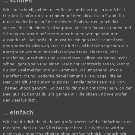
… schnell
Wir sind schnell, geben unser Bestes und das täglich von 8 bis 1
Uhr. Mit DealGott bist du immer auf dem aktuellsten Stand. Du
musst weder lange auf die nächsten Deals warten, noch dich
sorgen, dass du einen Deal verpasst. Viele der Rabattaktionen und
Schnäppchen sind befristetet oder binnen weniger Minuten
ausverkauft. Das heißt, du musst bei einigen Deals schnell sein,
denn sonst ist alles weg. Das ist oft der Fall bei Schnäppchen aus
Kategorien wie zum Beispiel Handyverträge, Finanzen, oder
Preisfehler, Gutscheine und Kostenloses. Sollten wir einmal nicht
schnell genug sein und einen Deal nicht rechtzeitig sehen, kannst
du den Deal melden und wir kümmern uns umgehend um die
Veröffentlichung. Bedenke dabei immer die 10% Regel, die bei
DealGott gilt und zudem muss der Händler seriös sein (z.B. von
Trusted Shops geprüft). Solltest du dir mal nicht sicher sein, ob der
Deal gut ist, kannst du uns gerne um Hilfe bitten und wie prüfen
den Deal für dich.
… einfach
Wir sind für dich da. Wir legen großen Wert auf die Einfachheit und
möchten, dass du Spaß bei Dealgott hast. Die Webseite wird so
einfach wie möglich gehalten ohne großen Schnick Schnack. Wir