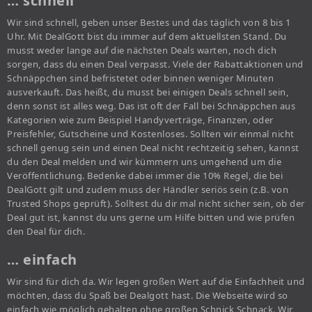
… schnell
Wir sind schnell, geben unser Bestes und das täglich von 8 bis 1
Uhr. Mit DealGott bist du immer auf dem aktuellsten Stand. Du
musst weder lange auf die nächsten Deals warten, noch dich
sorgen, dass du einen Deal verpasst. Viele der Rabattaktionen und
Schnäppchen sind befristetet oder binnen weniger Minuten
ausverkauft. Das heißt, du musst bei einigen Deals schnell sein,
denn sonst ist alles weg. Das ist oft der Fall bei Schnäppchen aus
Kategorien wie zum Beispiel Handyverträge, Finanzen, oder
Preisfehler, Gutscheine und Kostenloses. Sollten wir einmal nicht
schnell genug sein und einen Deal nicht rechtzeitig sehen, kannst
du den Deal melden und wir kümmern uns umgehend um die
Veröffentlichung. Bedenke dabei immer die 10% Regel, die bei
DealGott gilt und zudem muss der Händler seriös sein (z.B. von
Trusted Shops geprüft). Solltest du dir mal nicht sicher sein, ob der
Deal gut ist, kannst du uns gerne um Hilfe bitten und wie prüfen
den Deal für dich.
… einfach
Wir sind für dich da. Wir legen großen Wert auf die Einfachheit und
möchten, dass du Spaß bei Dealgott hast. Die Webseite wird so
einfach wie möglich gehalten ohne großen Schnick Schnack. Wir