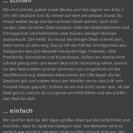
… schnell
Wir sind schnell, geben unser Bestes und das täglich von 8 bis 1
Uhr. Mit DealGott bist du immer auf dem aktuellsten Stand. Du
musst weder lange auf die nächsten Deals warten, noch dich
sorgen, dass du einen Deal verpasst. Viele der Rabattaktionen und
Schnäppchen sind befristetet oder binnen weniger Minuten
ausverkauft. Das heißt, du musst bei einigen Deals schnell sein,
denn sonst ist alles weg. Das ist oft der Fall bei Schnäppchen aus
Kategorien wie zum Beispiel Handyverträge, Finanzen, oder
Preisfehler, Gutscheine und Kostenloses. Sollten wir einmal nicht
schnell genug sein und einen Deal nicht rechtzeitig sehen, kannst
du den Deal melden und wir kümmern uns umgehend um die
Veröffentlichung. Bedenke dabei immer die 10% Regel, die bei
DealGott gilt und zudem muss der Händler seriös sein (z.B. von
Trusted Shops geprüft). Solltest du dir mal nicht sicher sein, ob der
Deal gut ist, kannst du uns gerne um Hilfe bitten und wie prüfen
den Deal für dich.
… einfach
Wir sind für dich da. Wir legen großen Wert auf die Einfachheit und
möchten, dass du Spaß bei Dealgott hast. Die Webseite wird so
einfach wie möglich gehalten ohne großen Schnick Schnack. Wir