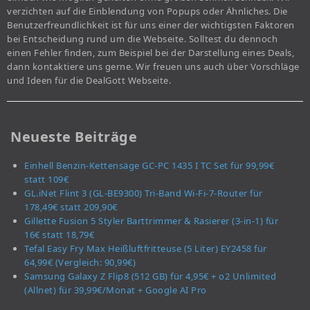
verzichten auf die Einblendung von Popups oder Ähnliches. Die
Benutzerfreundlichkeit ist für uns einer der wichtigsten Faktoren
bei Entscheidung rund um die Webseite. Solltest du dennoch
einen Fehler finden, zum Beispiel bei der Darstellung eines Deals,
dann kontaktiere uns gerne. Wir freuen uns auch über Vorschläge
und Ideen für die DealGott Webseite.
Neueste Beiträge
Einhell Benzin-Kettensäge GC-PC 1435 I TC Set für 99,99€
statt 109€
GL.iNet Flint 3 (GL-BE9300) Tri-Band Wi-Fi-7-Router für
178,49€ statt 209,90€
Gillette Fusion 5 Styler Barttrimmer & Rasierer (3-in-1) für
16€ statt 18,79€
Tefal Easy Fry Max Heißluftfritteuse (5 Liter) EY2458 für
64,99€ (Vergleich: 90,99€)
Samsung Galaxy Z Flip8 (512 GB) für 4,95€ + o2 Unlimited
(Allnet) für 39,99€/Monat + Google AI Pro