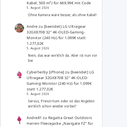
Kabel, 500 m²) für 669,99€ mit Code
5. August 2026
Ohne Kamera wäre besser, als ohne Kabel!
Andre
zu
[beendet] LG Ultragear
32GX870B 32″ 4K-OLED-Gaming-
Monitor (240 Hz) für 1.099€ statt
1.277,02€
5. August 2026
Nein, das war wirklich da. Aber ist nun vor
bei
Cyberherby [iPhone]
zu
[beendet] LG
Ultragear 32GX870B 32″ 4K-OLED-
Gaming-Monitor (240 Hz) für 1.099€
statt 1.277,02€
5. August 2026
Servus, Preisirrtum oder ist das Angebot
wirklich schon wieder vorbei?
Andre81
zu
Regatta Great Outdoors
Herren Fleecejacke „Navigate FZ“ für