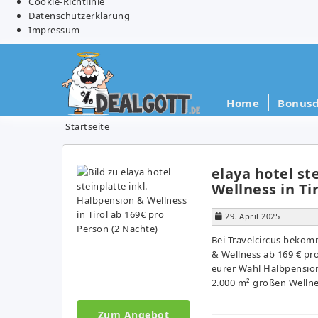
Cookie-Richtlinie
Datenschutzerklärung
Impressum
Home
Bonusd
Startseite
elaya hotel st
Wellness in Ti
29. April 2025
Bei Travelcircus bekomm
& Wellness ab 169 € pr
eurer Wahl Halbpensio
2.000 m² großen Wellne
Zum Angebot