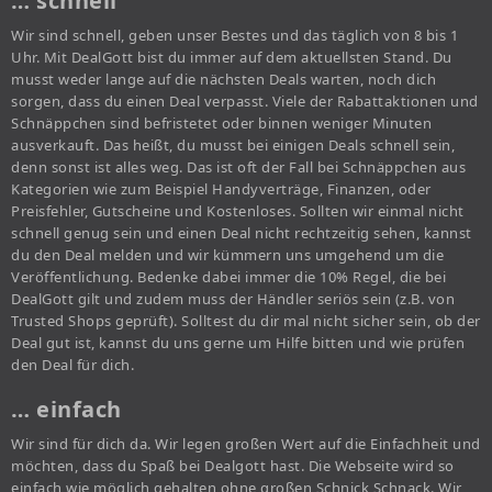
… schnell
Wir sind schnell, geben unser Bestes und das täglich von 8 bis 1
Uhr. Mit DealGott bist du immer auf dem aktuellsten Stand. Du
musst weder lange auf die nächsten Deals warten, noch dich
sorgen, dass du einen Deal verpasst. Viele der Rabattaktionen und
Schnäppchen sind befristetet oder binnen weniger Minuten
ausverkauft. Das heißt, du musst bei einigen Deals schnell sein,
denn sonst ist alles weg. Das ist oft der Fall bei Schnäppchen aus
Kategorien wie zum Beispiel Handyverträge, Finanzen, oder
Preisfehler, Gutscheine und Kostenloses. Sollten wir einmal nicht
schnell genug sein und einen Deal nicht rechtzeitig sehen, kannst
du den Deal melden und wir kümmern uns umgehend um die
Veröffentlichung. Bedenke dabei immer die 10% Regel, die bei
DealGott gilt und zudem muss der Händler seriös sein (z.B. von
Trusted Shops geprüft). Solltest du dir mal nicht sicher sein, ob der
Deal gut ist, kannst du uns gerne um Hilfe bitten und wie prüfen
den Deal für dich.
… einfach
Wir sind für dich da. Wir legen großen Wert auf die Einfachheit und
möchten, dass du Spaß bei Dealgott hast. Die Webseite wird so
einfach wie möglich gehalten ohne großen Schnick Schnack. Wir