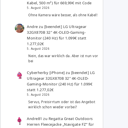
Kabel, 500 m²) für 669,99€ mit Code
5. August 2026
Ohne Kamera wäre besser, als ohne Kabel!
Andre
zu
[beendet] LG Ultragear
32GX870B 32″ 4K-OLED-Gaming-
Monitor (240 Hz) für 1.099€ statt
1.277,02€
5. August 2026
Nein, das war wirklich da. Aber ist nun vor
bei
Cyberherby [iPhone]
zu
[beendet] LG
Ultragear 32GX870B 32″ 4K-OLED-
Gaming-Monitor (240 Hz) für 1.099€
statt 1.277,02€
5. August 2026
Servus, Preisirrtum oder ist das Angebot
wirklich schon wieder vorbei?
Andre81
zu
Regatta Great Outdoors
Herren Fleecejacke „Navigate FZ“ für