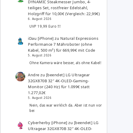
DYNAMIC Steakmesser Jumbo, 4-
teiliges Set, rostfreier Edelstahl,
Holzgriff für 10,00€ (Vergleich: 22,99€)
6. August 2026
UVP 19,99 Euro !!!
iDau [iPhone]
zu
Natural Expressions
Performance 7 Mähroboter (ohne
Kabel, 500 m²) für 669,99€ mit Code
5. August 2026
Ohne Kamera wäre besser, als ohne Kabel!
Andre
zu
[beendet] LG Ultragear
32GX870B 32″ 4K-OLED-Gaming-
Monitor (240 Hz) für 1.099€ statt
1.277,02€
5. August 2026
Nein, das war wirklich da. Aber ist nun vor
bei
Cyberherby [iPhone]
zu
[beendet] LG
Ultragear 32GX870B 32″ 4K-OLED-