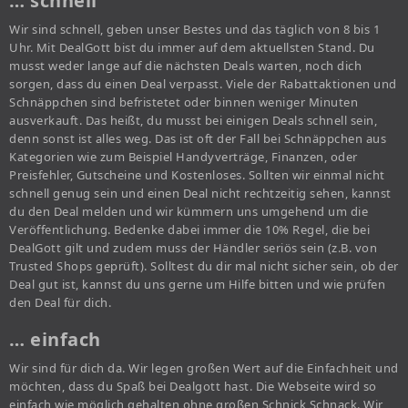
… schnell
Wir sind schnell, geben unser Bestes und das täglich von 8 bis 1
Uhr. Mit DealGott bist du immer auf dem aktuellsten Stand. Du
musst weder lange auf die nächsten Deals warten, noch dich
sorgen, dass du einen Deal verpasst. Viele der Rabattaktionen und
Schnäppchen sind befristetet oder binnen weniger Minuten
ausverkauft. Das heißt, du musst bei einigen Deals schnell sein,
denn sonst ist alles weg. Das ist oft der Fall bei Schnäppchen aus
Kategorien wie zum Beispiel Handyverträge, Finanzen, oder
Preisfehler, Gutscheine und Kostenloses. Sollten wir einmal nicht
schnell genug sein und einen Deal nicht rechtzeitig sehen, kannst
du den Deal melden und wir kümmern uns umgehend um die
Veröffentlichung. Bedenke dabei immer die 10% Regel, die bei
DealGott gilt und zudem muss der Händler seriös sein (z.B. von
Trusted Shops geprüft). Solltest du dir mal nicht sicher sein, ob der
Deal gut ist, kannst du uns gerne um Hilfe bitten und wie prüfen
den Deal für dich.
… einfach
Wir sind für dich da. Wir legen großen Wert auf die Einfachheit und
möchten, dass du Spaß bei Dealgott hast. Die Webseite wird so
einfach wie möglich gehalten ohne großen Schnick Schnack. Wir