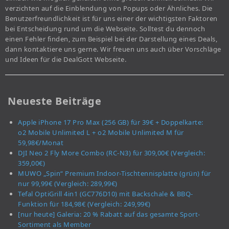
verzichten auf die Einblendung von Popups oder Ähnliches. Die
Benutzerfreundlichkeit ist für uns einer der wichtigsten Faktoren
bei Entscheidung rund um die Webseite. Solltest du dennoch
einen Fehler finden, zum Beispiel bei der Darstellung eines Deals,
dann kontaktiere uns gerne. Wir freuen uns auch über Vorschläge
und Ideen für die DealGott Webseite.
Neueste Beiträge
Apple iPhone 17 Pro Max (256 GB) für 39€ + Doppelkarte:
o2 Mobile Unlimited L + o2 Mobile Unlimited M für
59,98€/Monat
DJI Neo 2 Fly More Combo (RC-N3) für 309,00€ (Vergleich:
359,00€)
MUWO „Spin“ Premium Indoor-Tischtennisplatte (grün) für
nur 99,99€ (Vergleich: 289,99€)
Tefal OptiGrill 4in1 (GC776D10) mit Backschale & BBQ-
Funktion für 184,98€ (Vergleich: 249,99€)
[nur heute] Galeria: 20 % Rabatt auf das gesamte Sport-
Sortiment als Member