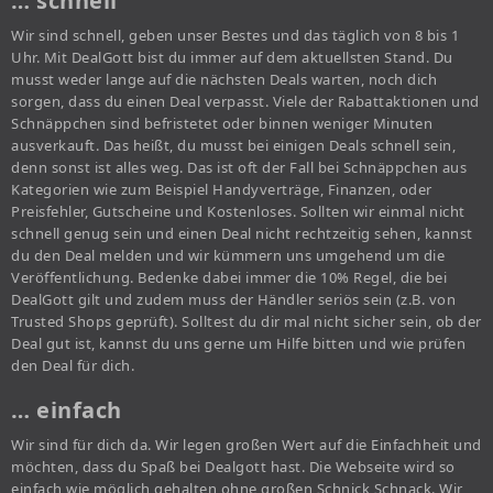
… schnell
Wir sind schnell, geben unser Bestes und das täglich von 8 bis 1
Uhr. Mit DealGott bist du immer auf dem aktuellsten Stand. Du
musst weder lange auf die nächsten Deals warten, noch dich
sorgen, dass du einen Deal verpasst. Viele der Rabattaktionen und
Schnäppchen sind befristetet oder binnen weniger Minuten
ausverkauft. Das heißt, du musst bei einigen Deals schnell sein,
denn sonst ist alles weg. Das ist oft der Fall bei Schnäppchen aus
Kategorien wie zum Beispiel Handyverträge, Finanzen, oder
Preisfehler, Gutscheine und Kostenloses. Sollten wir einmal nicht
schnell genug sein und einen Deal nicht rechtzeitig sehen, kannst
du den Deal melden und wir kümmern uns umgehend um die
Veröffentlichung. Bedenke dabei immer die 10% Regel, die bei
DealGott gilt und zudem muss der Händler seriös sein (z.B. von
Trusted Shops geprüft). Solltest du dir mal nicht sicher sein, ob der
Deal gut ist, kannst du uns gerne um Hilfe bitten und wie prüfen
den Deal für dich.
… einfach
Wir sind für dich da. Wir legen großen Wert auf die Einfachheit und
möchten, dass du Spaß bei Dealgott hast. Die Webseite wird so
einfach wie möglich gehalten ohne großen Schnick Schnack. Wir