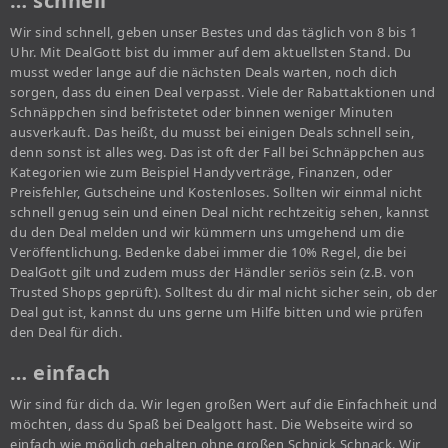
… schnell
Wir sind schnell, geben unser Bestes und das täglich von 8 bis 1
Uhr. Mit DealGott bist du immer auf dem aktuellsten Stand. Du
musst weder lange auf die nächsten Deals warten, noch dich
sorgen, dass du einen Deal verpasst. Viele der Rabattaktionen und
Schnäppchen sind befristetet oder binnen weniger Minuten
ausverkauft. Das heißt, du musst bei einigen Deals schnell sein,
denn sonst ist alles weg. Das ist oft der Fall bei Schnäppchen aus
Kategorien wie zum Beispiel Handyverträge, Finanzen, oder
Preisfehler, Gutscheine und Kostenloses. Sollten wir einmal nicht
schnell genug sein und einen Deal nicht rechtzeitig sehen, kannst
du den Deal melden und wir kümmern uns umgehend um die
Veröffentlichung. Bedenke dabei immer die 10% Regel, die bei
DealGott gilt und zudem muss der Händler seriös sein (z.B. von
Trusted Shops geprüft). Solltest du dir mal nicht sicher sein, ob der
Deal gut ist, kannst du uns gerne um Hilfe bitten und wie prüfen
den Deal für dich.
… einfach
Wir sind für dich da. Wir legen großen Wert auf die Einfachheit und
möchten, dass du Spaß bei Dealgott hast. Die Webseite wird so
einfach wie möglich gehalten ohne großen Schnick Schnack. Wir