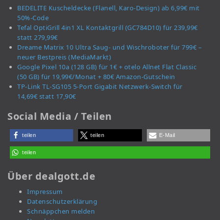
BEDELITE Kuscheldecke (Flanell, Karo-Design) ab 6,99€ mit
50%-Code
Tefal OptiGrill 4in1 XL Kontaktgrill (GC784D10) für 239,99€
statt 279,99€
Dreame Matrix 10 Ultra Saug- und Wischroboter für 799€ –
neuer Bestpreis (MediaMarkt)
Google Pixel 10a (128 GB) für 1€ + otelo Allnet Flat Classic
(50 GB) für 19,99€/Monat + 80€ Amazon-Gutschein
TP-Link TL-SG105 5-Port Gigabit Netzwerk-Switch für
14,69€ statt 17,90€
Social Media / Teilen
teilen
teilen
E-Mail
teilen
Über dealgott.de
Impressum
Datenschutzerklärung
Schnäppchen melden