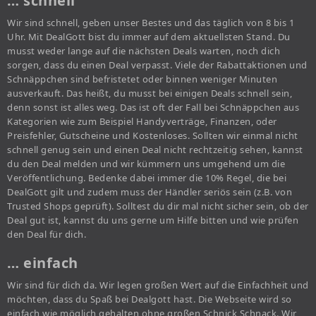
… schnell
Wir sind schnell, geben unser Bestes und das täglich von 8 bis 1
Uhr. Mit DealGott bist du immer auf dem aktuellsten Stand. Du
musst weder lange auf die nächsten Deals warten, noch dich
sorgen, dass du einen Deal verpasst. Viele der Rabattaktionen und
Schnäppchen sind befristetet oder binnen weniger Minuten
ausverkauft. Das heißt, du musst bei einigen Deals schnell sein,
denn sonst ist alles weg. Das ist oft der Fall bei Schnäppchen aus
Kategorien wie zum Beispiel Handyverträge, Finanzen, oder
Preisfehler, Gutscheine und Kostenloses. Sollten wir einmal nicht
schnell genug sein und einen Deal nicht rechtzeitig sehen, kannst
du den Deal melden und wir kümmern uns umgehend um die
Veröffentlichung. Bedenke dabei immer die 10% Regel, die bei
DealGott gilt und zudem muss der Händler seriös sein (z.B. von
Trusted Shops geprüft). Solltest du dir mal nicht sicher sein, ob der
Deal gut ist, kannst du uns gerne um Hilfe bitten und wie prüfen
den Deal für dich.
… einfach
Wir sind für dich da. Wir legen großen Wert auf die Einfachheit und
möchten, dass du Spaß bei Dealgott hast. Die Webseite wird so
einfach wie möglich gehalten ohne großen Schnick Schnack. Wir