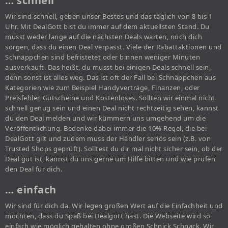
… schnell
Wir sind schnell, geben unser Bestes und das täglich von 8 bis 1
Uhr. Mit DealGott bist du immer auf dem aktuellsten Stand. Du
musst weder lange auf die nächsten Deals warten, noch dich
sorgen, dass du einen Deal verpasst. Viele der Rabattaktionen und
Schnäppchen sind befristetet oder binnen weniger Minuten
ausverkauft. Das heißt, du musst bei einigen Deals schnell sein,
denn sonst ist alles weg. Das ist oft der Fall bei Schnäppchen aus
Kategorien wie zum Beispiel Handyverträge, Finanzen, oder
Preisfehler, Gutscheine und Kostenloses. Sollten wir einmal nicht
schnell genug sein und einen Deal nicht rechtzeitig sehen, kannst
du den Deal melden und wir kümmern uns umgehend um die
Veröffentlichung. Bedenke dabei immer die 10% Regel, die bei
DealGott gilt und zudem muss der Händler seriös sein (z.B. von
Trusted Shops geprüft). Solltest du dir mal nicht sicher sein, ob der
Deal gut ist, kannst du uns gerne um Hilfe bitten und wie prüfen
den Deal für dich.
… einfach
Wir sind für dich da. Wir legen großen Wert auf die Einfachheit und
möchten, dass du Spaß bei Dealgott hast. Die Webseite wird so
einfach wie möglich gehalten ohne großen Schnick Schnack. Wir