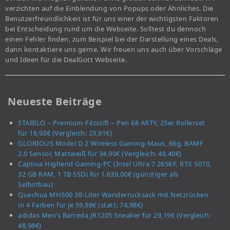
verzichten auf die Einblendung von Popups oder Ähnliches. Die
Benutzerfreundlichkeit ist für uns einer der wichtigsten Faktoren
bei Entscheidung rund um die Webseite. Solltest du dennoch
einen Fehler finden, zum Beispiel bei der Darstellung eines Deals,
dann kontaktiere uns gerne. Wir freuen uns auch über Vorschläge
und Ideen für die DealGott Webseite.
Neueste Beiträge
STABILO – Premium-Filzstift – Pen 68 ARTY, 25er Rollerset
für 16,93€ (Vergleich: 23,91€)
GLORIOUS Model D 2 Wireless Gaming-Maus, 66g, BAMF
2.0 Sensor, Mattweiß für 34,90€ (Vergleich: 48,40€)
Captiva Highend Gaming-PC (Intel Ultra 7 265KF, RTX 5070,
32 GB RAM, 1 TB SSD) für 1.639,00€ (günstiger als
Selbstbau)
Quechua MH500 38-Liter Wanderrucksack mit Netzrücken
in 4 Farben für je 59,98€ (statt: 74,98€)
adidas Men’s Barreda JR1205 Sneaker für 29,19€ (Vergleich:
48,98€)