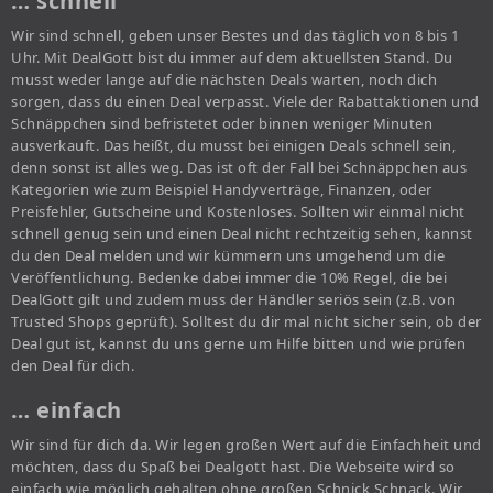
… schnell
Wir sind schnell, geben unser Bestes und das täglich von 8 bis 1
Uhr. Mit DealGott bist du immer auf dem aktuellsten Stand. Du
musst weder lange auf die nächsten Deals warten, noch dich
sorgen, dass du einen Deal verpasst. Viele der Rabattaktionen und
Schnäppchen sind befristetet oder binnen weniger Minuten
ausverkauft. Das heißt, du musst bei einigen Deals schnell sein,
denn sonst ist alles weg. Das ist oft der Fall bei Schnäppchen aus
Kategorien wie zum Beispiel Handyverträge, Finanzen, oder
Preisfehler, Gutscheine und Kostenloses. Sollten wir einmal nicht
schnell genug sein und einen Deal nicht rechtzeitig sehen, kannst
du den Deal melden und wir kümmern uns umgehend um die
Veröffentlichung. Bedenke dabei immer die 10% Regel, die bei
DealGott gilt und zudem muss der Händler seriös sein (z.B. von
Trusted Shops geprüft). Solltest du dir mal nicht sicher sein, ob der
Deal gut ist, kannst du uns gerne um Hilfe bitten und wie prüfen
den Deal für dich.
… einfach
Wir sind für dich da. Wir legen großen Wert auf die Einfachheit und
möchten, dass du Spaß bei Dealgott hast. Die Webseite wird so
einfach wie möglich gehalten ohne großen Schnick Schnack. Wir