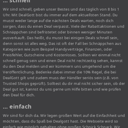
… schnell
Wir sind schnell, geben unser Bestes und das täglich von 8 bis 1
Uhr. Mit DealGott bist du immer auf dem aktuellsten Stand. Du
musst weder lange auf die nächsten Deals warten, noch dich
sorgen, dass du einen Deal verpasst. Viele der Rabattaktionen und
Schnäppchen sind befristetet oder binnen weniger Minuten
ausverkauft. Das heißt, du musst bei einigen Deals schnell sein,
denn sonst ist alles weg. Das ist oft der Fall bei Schnäppchen aus
Kategorien wie zum Beispiel Handyverträge, Finanzen, oder
Preisfehler, Gutscheine und Kostenloses. Sollten wir einmal nicht
schnell genug sein und einen Deal nicht rechtzeitig sehen, kannst
du den Deal melden und wir kümmern uns umgehend um die
Veröffentlichung. Bedenke dabei immer die 10% Regel, die bei
DealGott gilt und zudem muss der Händler seriös sein (z.B. von
Trusted Shops geprüft). Solltest du dir mal nicht sicher sein, ob der
Deal gut ist, kannst du uns gerne um Hilfe bitten und wie prüfen
den Deal für dich.
… einfach
Wir sind für dich da. Wir legen großen Wert auf die Einfachheit und
möchten, dass du Spaß bei Dealgott hast. Die Webseite wird so
einfach wie möglich gehalten ohne großen Schnick Schnack. Wir