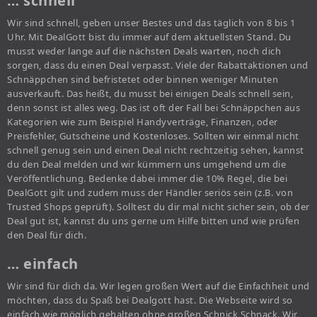
… schnell
Wir sind schnell, geben unser Bestes und das täglich von 8 bis 1
Uhr. Mit DealGott bist du immer auf dem aktuellsten Stand. Du
musst weder lange auf die nächsten Deals warten, noch dich
sorgen, dass du einen Deal verpasst. Viele der Rabattaktionen und
Schnäppchen sind befristetet oder binnen weniger Minuten
ausverkauft. Das heißt, du musst bei einigen Deals schnell sein,
denn sonst ist alles weg. Das ist oft der Fall bei Schnäppchen aus
Kategorien wie zum Beispiel Handyverträge, Finanzen, oder
Preisfehler, Gutscheine und Kostenloses. Sollten wir einmal nicht
schnell genug sein und einen Deal nicht rechtzeitig sehen, kannst
du den Deal melden und wir kümmern uns umgehend um die
Veröffentlichung. Bedenke dabei immer die 10% Regel, die bei
DealGott gilt und zudem muss der Händler seriös sein (z.B. von
Trusted Shops geprüft). Solltest du dir mal nicht sicher sein, ob der
Deal gut ist, kannst du uns gerne um Hilfe bitten und wie prüfen
den Deal für dich.
… einfach
Wir sind für dich da. Wir legen großen Wert auf die Einfachheit und
möchten, dass du Spaß bei Dealgott hast. Die Webseite wird so
einfach wie möglich gehalten ohne großen Schnick Schnack. Wir