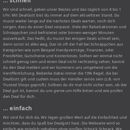
… schnell
Wir sind schnell, geben unser Bestes und das täglich von 8 bis 1
Uhr. Mit DealGott bist du immer auf dem aktuellsten Stand. Du
musst weder lange auf die nächsten Deals warten, noch dich
sorgen, dass du einen Deal verpasst. Viele der Rabattaktionen und
Schnäppchen sind befristetet oder binnen weniger Minuten
ausverkauft. Das heißt, du musst bei einigen Deals schnell sein,
denn sonst ist alles weg. Das ist oft der Fall bei Schnäppchen aus
Kategorien wie zum Beispiel Handyverträge, Finanzen, oder
Preisfehler, Gutscheine und Kostenloses. Sollten wir einmal nicht
schnell genug sein und einen Deal nicht rechtzeitig sehen, kannst
du den Deal melden und wir kümmern uns umgehend um die
Veröffentlichung. Bedenke dabei immer die 10% Regel, die bei
DealGott gilt und zudem muss der Händler seriös sein (z.B. von
Trusted Shops geprüft). Solltest du dir mal nicht sicher sein, ob der
Deal gut ist, kannst du uns gerne um Hilfe bitten und wie prüfen
den Deal für dich.
… einfach
Wir sind für dich da. Wir legen großen Wert auf die Einfachheit und
möchten, dass du Spaß bei Dealgott hast. Die Webseite wird so
einfach wie möglich gehalten ohne großen Schnick Schnack. Wir