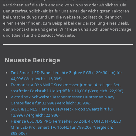
verzichten auf die Einblendung von Popups oder Ähnliches. Die
Benutzerfreundlichkeit ist für uns einer der wichtigsten Faktoren
bei Entscheidung rund um die Webseite. Solltest du dennoch
einen Fehler finden, zum Beispiel bei der Darstellung eines Deals,
dann kontaktiere uns gerne. Wir freuen uns auch über Vorschläge
und Ideen für die DealGott Webseite.
Neueste Beiträge
Tint Smart LED Panel Leuchte Zigbee RGB (120×30 cm) für
44,99€ (Vergleich: 116,09€)
Tramontina DYNAMIC Steakmesser Jumbo, 4-teiliges Set,
rostfreier Edelstahl, Holzgriff für 10,00€ (Vergleich: 22,99€)
Victorinox Schweizer Taschenmesser Huntsman Navy
Camouflage für 32,99€ (Vergleich: 36,98€)
JACK & JONES Herren Crew Neck Noos Sweatshirt für
12,99€ (Vergleich: 22,98€)
Hisense 65U7DS PRO Fernseher 65 Zoll, 4K UHD, Hi-QLED
Mini LED Pro, Smart TV, 165Hz für 799,20€ (Vergleich:
898,00€)