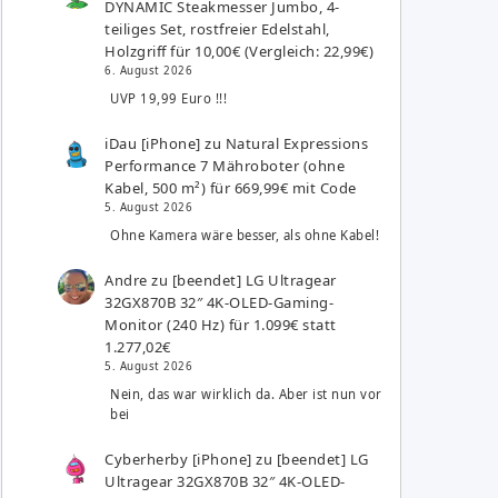
DYNAMIC Steakmesser Jumbo, 4-
teiliges Set, rostfreier Edelstahl,
Holzgriff für 10,00€ (Vergleich: 22,99€)
6. August 2026
UVP 19,99 Euro !!!
iDau [iPhone]
zu
Natural Expressions
Performance 7 Mähroboter (ohne
Kabel, 500 m²) für 669,99€ mit Code
5. August 2026
Ohne Kamera wäre besser, als ohne Kabel!
Andre
zu
[beendet] LG Ultragear
32GX870B 32″ 4K-OLED-Gaming-
Monitor (240 Hz) für 1.099€ statt
1.277,02€
5. August 2026
Nein, das war wirklich da. Aber ist nun vor
bei
Cyberherby [iPhone]
zu
[beendet] LG
Ultragear 32GX870B 32″ 4K-OLED-