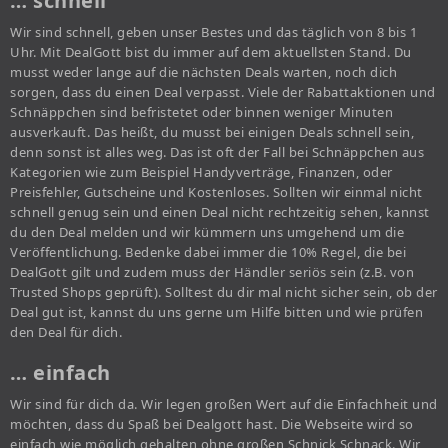
… schnell
Wir sind schnell, geben unser Bestes und das täglich von 8 bis 1
Uhr. Mit DealGott bist du immer auf dem aktuellsten Stand. Du
musst weder lange auf die nächsten Deals warten, noch dich
sorgen, dass du einen Deal verpasst. Viele der Rabattaktionen und
Schnäppchen sind befristetet oder binnen weniger Minuten
ausverkauft. Das heißt, du musst bei einigen Deals schnell sein,
denn sonst ist alles weg. Das ist oft der Fall bei Schnäppchen aus
Kategorien wie zum Beispiel Handyverträge, Finanzen, oder
Preisfehler, Gutscheine und Kostenloses. Sollten wir einmal nicht
schnell genug sein und einen Deal nicht rechtzeitig sehen, kannst
du den Deal melden und wir kümmern uns umgehend um die
Veröffentlichung. Bedenke dabei immer die 10% Regel, die bei
DealGott gilt und zudem muss der Händler seriös sein (z.B. von
Trusted Shops geprüft). Solltest du dir mal nicht sicher sein, ob der
Deal gut ist, kannst du uns gerne um Hilfe bitten und wie prüfen
den Deal für dich.
… einfach
Wir sind für dich da. Wir legen großen Wert auf die Einfachheit und
möchten, dass du Spaß bei Dealgott hast. Die Webseite wird so
einfach wie möglich gehalten ohne großen Schnick Schnack. Wir