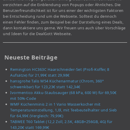
verzichten auf die Einblendung von Popups oder Ähnliches. Die
Benutzerfreundlichkeit ist für uns einer der wichtigsten Faktoren
bei Entscheidung rund um die Webseite. Solltest du dennoch
einen Fehler finden, zum Beispiel bei der Darstellung eines Deals,
dann kontaktiere uns gerne. Wir freuen uns auch über Vorschläge
und Ideen für die DealGott Webseite.
Neueste Beiträge
Remington HC363C Haarschneider-Set (Profi-Koffer, 8
Aufsätze) für 21,99€ statt 29,98€
hansgrohe Talis M54 Küchenarmatur (Chrom, 360°
schwenkbar) für 123,23€ statt 142,34€
Ivormentico Akku-Staubsauger (68 kPa, 600 W) für 69,50€
mit 50%-Code
WMF Küchenminis 2 in 1 Vario Wasserkocher mit
Temperatureinstellung, 1,0l, mit Teebeutelhalter und Sieb
für 64,99€ (Vergleich: 79,99€)
TABWEE T60 Tablet (12,2 Zoll, 2.5K, 48GB+256GB, 4G) für
143,20€ statt 169,99€