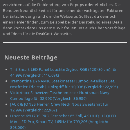
verzichten auf die Einblendung von Popups oder Ähnliches. Die
Benutzerfreundlichkeit ist für uns einer der wichtigsten Faktoren
bei Entscheidung rund um die Webseite. Solltest du dennoch
einen Fehler finden, zum Beispiel bei der Darstellung eines Deals,
dann kontaktiere uns gerne. Wir freuen uns auch über Vorschläge
und Ideen für die DealGott Webseite.
Neueste Beiträge
Tint Smart LED Panel Leuchte Zigbee RGB (120×30 cm) für
44,99€ (Vergleich: 116,09€)
Tramontina DYNAMIC Steakmesser Jumbo, 4-teiliges Set,
rostfreier Edelstahl, Holzgriff für 10,00€ (Vergleich: 22,99€)
Victorinox Schweizer Taschenmesser Huntsman Navy
Camouflage für 32,99€ (Vergleich: 36,98€)
JACK & JONES Herren Crew Neck Noos Sweatshirt für
12,99€ (Vergleich: 22,98€)
Hisense 65U7DS PRO Fernseher 65 Zoll, 4K UHD, Hi-QLED
Mini LED Pro, Smart TV, 165Hz für 799,20€ (Vergleich:
898,00€)