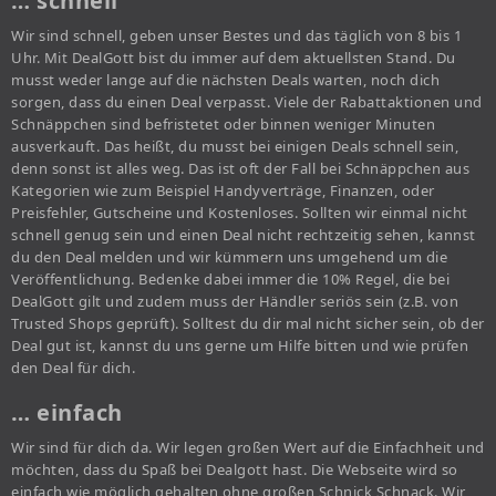
… schnell
Wir sind schnell, geben unser Bestes und das täglich von 8 bis 1
Uhr. Mit DealGott bist du immer auf dem aktuellsten Stand. Du
musst weder lange auf die nächsten Deals warten, noch dich
sorgen, dass du einen Deal verpasst. Viele der Rabattaktionen und
Schnäppchen sind befristetet oder binnen weniger Minuten
ausverkauft. Das heißt, du musst bei einigen Deals schnell sein,
denn sonst ist alles weg. Das ist oft der Fall bei Schnäppchen aus
Kategorien wie zum Beispiel Handyverträge, Finanzen, oder
Preisfehler, Gutscheine und Kostenloses. Sollten wir einmal nicht
schnell genug sein und einen Deal nicht rechtzeitig sehen, kannst
du den Deal melden und wir kümmern uns umgehend um die
Veröffentlichung. Bedenke dabei immer die 10% Regel, die bei
DealGott gilt und zudem muss der Händler seriös sein (z.B. von
Trusted Shops geprüft). Solltest du dir mal nicht sicher sein, ob der
Deal gut ist, kannst du uns gerne um Hilfe bitten und wie prüfen
den Deal für dich.
… einfach
Wir sind für dich da. Wir legen großen Wert auf die Einfachheit und
möchten, dass du Spaß bei Dealgott hast. Die Webseite wird so
einfach wie möglich gehalten ohne großen Schnick Schnack. Wir