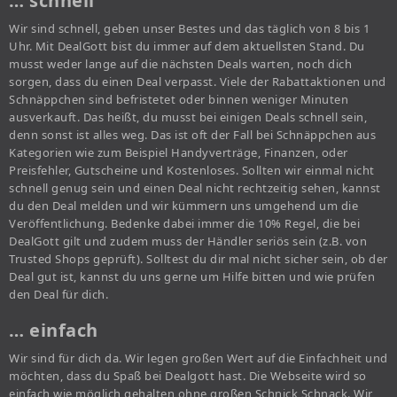
… schnell
Wir sind schnell, geben unser Bestes und das täglich von 8 bis 1
Uhr. Mit DealGott bist du immer auf dem aktuellsten Stand. Du
musst weder lange auf die nächsten Deals warten, noch dich
sorgen, dass du einen Deal verpasst. Viele der Rabattaktionen und
Schnäppchen sind befristetet oder binnen weniger Minuten
ausverkauft. Das heißt, du musst bei einigen Deals schnell sein,
denn sonst ist alles weg. Das ist oft der Fall bei Schnäppchen aus
Kategorien wie zum Beispiel Handyverträge, Finanzen, oder
Preisfehler, Gutscheine und Kostenloses. Sollten wir einmal nicht
schnell genug sein und einen Deal nicht rechtzeitig sehen, kannst
du den Deal melden und wir kümmern uns umgehend um die
Veröffentlichung. Bedenke dabei immer die 10% Regel, die bei
DealGott gilt und zudem muss der Händler seriös sein (z.B. von
Trusted Shops geprüft). Solltest du dir mal nicht sicher sein, ob der
Deal gut ist, kannst du uns gerne um Hilfe bitten und wie prüfen
den Deal für dich.
… einfach
Wir sind für dich da. Wir legen großen Wert auf die Einfachheit und
möchten, dass du Spaß bei Dealgott hast. Die Webseite wird so
einfach wie möglich gehalten ohne großen Schnick Schnack. Wir