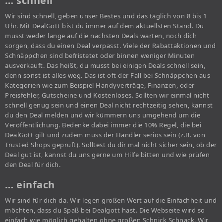
… schnell
Wir sind schnell, geben unser Bestes und das täglich von 8 bis 1
Uhr. Mit DealGott bist du immer auf dem aktuellsten Stand. Du
musst weder lange auf die nächsten Deals warten, noch dich
sorgen, dass du einen Deal verpasst. Viele der Rabattaktionen und
Schnäppchen sind befristetet oder binnen weniger Minuten
ausverkauft. Das heißt, du musst bei einigen Deals schnell sein,
denn sonst ist alles weg. Das ist oft der Fall bei Schnäppchen aus
Kategorien wie zum Beispiel Handyverträge, Finanzen, oder
Preisfehler, Gutscheine und Kostenloses. Sollten wir einmal nicht
schnell genug sein und einen Deal nicht rechtzeitig sehen, kannst
du den Deal melden und wir kümmern uns umgehend um die
Veröffentlichung. Bedenke dabei immer die 10% Regel, die bei
DealGott gilt und zudem muss der Händler seriös sein (z.B. von
Trusted Shops geprüft). Solltest du dir mal nicht sicher sein, ob der
Deal gut ist, kannst du uns gerne um Hilfe bitten und wie prüfen
den Deal für dich.
… einfach
Wir sind für dich da. Wir legen großen Wert auf die Einfachheit und
möchten, dass du Spaß bei Dealgott hast. Die Webseite wird so
einfach wie möglich gehalten ohne großen Schnick Schnack. Wir