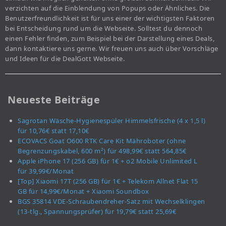
verzichten auf die Einblendung von Popups oder Ähnliches. Die
Benutzerfreundlichkeit ist für uns einer der wichtigsten Faktoren
bei Entscheidung rund um die Webseite. Solltest du dennoch
einen Fehler finden, zum Beispiel bei der Darstellung eines Deals,
dann kontaktiere uns gerne. Wir freuen uns auch über Vorschläge
und Ideen für die DealGott Webseite.
Neueste Beiträge
Sagrotan Wäsche-Hygienespüler Himmelsfrische (4 x 1,5 l)
für 10,76€ statt 17,10€
ECOVACS Goat O600 RTK Care Kit Mähroboter (ohne
Begrenzungskabel, 600 m²) für 498,99€ statt 564,85€
Apple iPhone 17 (256 GB) für 1€ + o2 Mobile Unlimited L
für 39,99€/Monat
[Top] Xiaomi 17T (256 GB) für 1€ + Telekom Allnet Flat 15
GB für 14,99€/Monat + Xiaomi Soundbox
BGS 35814 VDE-Schraubendreher-Satz mit Wechselklingen
(13-tlg., Spannungsprüfer) für 19,79€ statt 25,69€