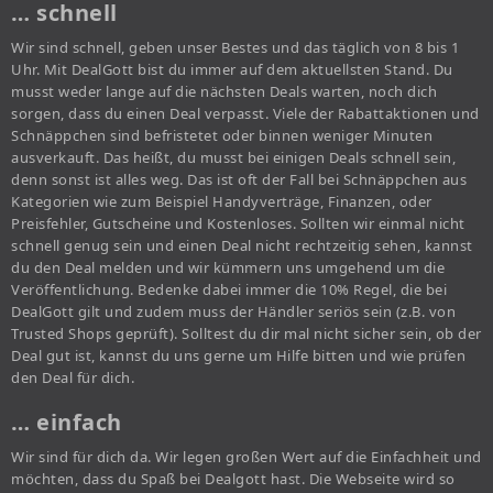
… schnell
Wir sind schnell, geben unser Bestes und das täglich von 8 bis 1
Uhr. Mit DealGott bist du immer auf dem aktuellsten Stand. Du
musst weder lange auf die nächsten Deals warten, noch dich
sorgen, dass du einen Deal verpasst. Viele der Rabattaktionen und
Schnäppchen sind befristetet oder binnen weniger Minuten
ausverkauft. Das heißt, du musst bei einigen Deals schnell sein,
denn sonst ist alles weg. Das ist oft der Fall bei Schnäppchen aus
Kategorien wie zum Beispiel Handyverträge, Finanzen, oder
Preisfehler, Gutscheine und Kostenloses. Sollten wir einmal nicht
schnell genug sein und einen Deal nicht rechtzeitig sehen, kannst
du den Deal melden und wir kümmern uns umgehend um die
Veröffentlichung. Bedenke dabei immer die 10% Regel, die bei
DealGott gilt und zudem muss der Händler seriös sein (z.B. von
Trusted Shops geprüft). Solltest du dir mal nicht sicher sein, ob der
Deal gut ist, kannst du uns gerne um Hilfe bitten und wie prüfen
den Deal für dich.
… einfach
Wir sind für dich da. Wir legen großen Wert auf die Einfachheit und
möchten, dass du Spaß bei Dealgott hast. Die Webseite wird so