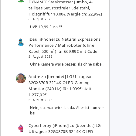
DYNAMIC Steakmesser Jumbo, 4-
teiliges Set, rostfreier Edelstahl,
Holzgriff für 10,00€ (Vergleich: 22,99€)
6. August 2026
UVP 19,99 Euro !!!
iDau [iPhone]
zu
Natural Expressions
Performance 7 Mähroboter (ohne
Kabel, 500 m²) für 669,99€ mit Code
5. August 2026
Ohne Kamera wäre besser, als ohne Kabel!
Andre
zu
[beendet] LG Ultragear
32GX870B 32″ 4K-OLED-Gaming-
Monitor (240 Hz) für 1.099€ statt
1.277,02€
5. August 2026
Nein, das war wirklich da. Aber ist nun vor
bei
Cyberherby [iPhone]
zu
[beendet] LG
Ultragear 32GX870B 32″ 4K-OLED-