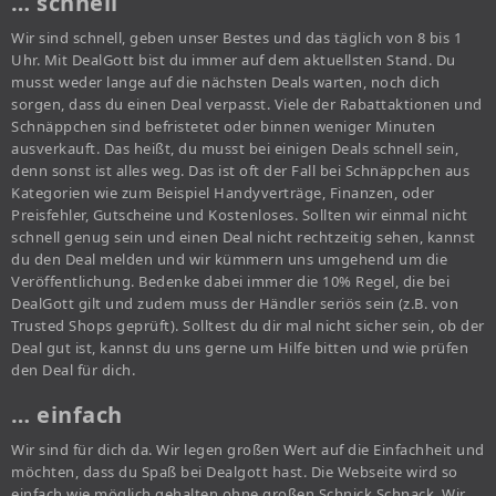
… schnell
Wir sind schnell, geben unser Bestes und das täglich von 8 bis 1
Uhr. Mit DealGott bist du immer auf dem aktuellsten Stand. Du
musst weder lange auf die nächsten Deals warten, noch dich
sorgen, dass du einen Deal verpasst. Viele der Rabattaktionen und
Schnäppchen sind befristetet oder binnen weniger Minuten
ausverkauft. Das heißt, du musst bei einigen Deals schnell sein,
denn sonst ist alles weg. Das ist oft der Fall bei Schnäppchen aus
Kategorien wie zum Beispiel Handyverträge, Finanzen, oder
Preisfehler, Gutscheine und Kostenloses. Sollten wir einmal nicht
schnell genug sein und einen Deal nicht rechtzeitig sehen, kannst
du den Deal melden und wir kümmern uns umgehend um die
Veröffentlichung. Bedenke dabei immer die 10% Regel, die bei
DealGott gilt und zudem muss der Händler seriös sein (z.B. von
Trusted Shops geprüft). Solltest du dir mal nicht sicher sein, ob der
Deal gut ist, kannst du uns gerne um Hilfe bitten und wie prüfen
den Deal für dich.
… einfach
Wir sind für dich da. Wir legen großen Wert auf die Einfachheit und
möchten, dass du Spaß bei Dealgott hast. Die Webseite wird so
einfach wie möglich gehalten ohne großen Schnick Schnack. Wir