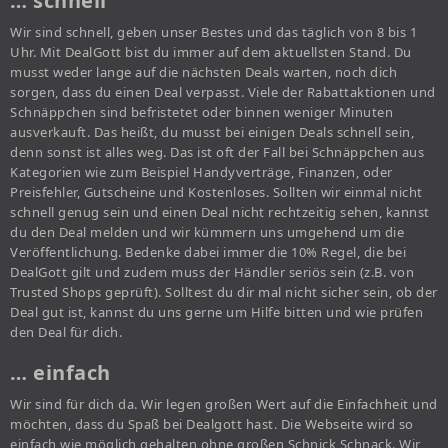
… schnell
Wir sind schnell, geben unser Bestes und das täglich von 8 bis 1
Uhr. Mit DealGott bist du immer auf dem aktuellsten Stand. Du
musst weder lange auf die nächsten Deals warten, noch dich
sorgen, dass du einen Deal verpasst. Viele der Rabattaktionen und
Schnäppchen sind befristetet oder binnen weniger Minuten
ausverkauft. Das heißt, du musst bei einigen Deals schnell sein,
denn sonst ist alles weg. Das ist oft der Fall bei Schnäppchen aus
Kategorien wie zum Beispiel Handyverträge, Finanzen, oder
Preisfehler, Gutscheine und Kostenloses. Sollten wir einmal nicht
schnell genug sein und einen Deal nicht rechtzeitig sehen, kannst
du den Deal melden und wir kümmern uns umgehend um die
Veröffentlichung. Bedenke dabei immer die 10% Regel, die bei
DealGott gilt und zudem muss der Händler seriös sein (z.B. von
Trusted Shops geprüft). Solltest du dir mal nicht sicher sein, ob der
Deal gut ist, kannst du uns gerne um Hilfe bitten und wie prüfen
den Deal für dich.
… einfach
Wir sind für dich da. Wir legen großen Wert auf die Einfachheit und
möchten, dass du Spaß bei Dealgott hast. Die Webseite wird so
einfach wie möglich gehalten ohne großen Schnick Schnack. Wir