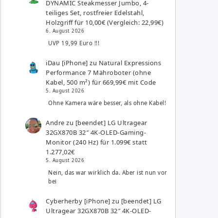
DYNAMIC Steakmesser Jumbo, 4-
teiliges Set, rostfreier Edelstahl,
Holzgriff für 10,00€ (Vergleich: 22,99€)
6. August 2026
UVP 19,99 Euro !!!
iDau [iPhone]
zu
Natural Expressions
Performance 7 Mähroboter (ohne
Kabel, 500 m²) für 669,99€ mit Code
5. August 2026
Ohne Kamera wäre besser, als ohne Kabel!
Andre
zu
[beendet] LG Ultragear
32GX870B 32″ 4K-OLED-Gaming-
Monitor (240 Hz) für 1.099€ statt
1.277,02€
5. August 2026
Nein, das war wirklich da. Aber ist nun vor
bei
Cyberherby [iPhone]
zu
[beendet] LG
Ultragear 32GX870B 32″ 4K-OLED-