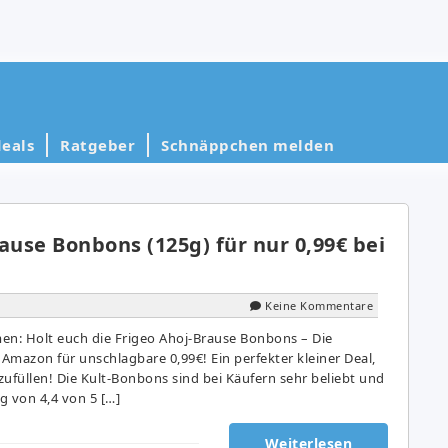
eals
Ratgeber
Schnäppchen melden
ause Bonbons (125g) für nur 0,99€ bei
Keine Kommentare
en: Holt euch die Frigeo Ahoj-Brause Bonbons – Die
i Amazon für unschlagbare 0,99€! Ein perfekter kleiner Deal,
füllen! Die Kult-Bonbons sind bei Käufern sehr beliebt und
g von 4,4 von 5 […]
Weiterlesen