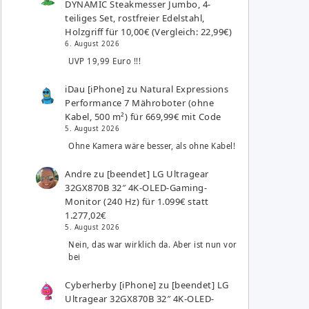
DYNAMIC Steakmesser Jumbo, 4-
teiliges Set, rostfreier Edelstahl,
Holzgriff für 10,00€ (Vergleich: 22,99€)
6. August 2026
UVP 19,99 Euro !!!
iDau [iPhone]
zu
Natural Expressions
Performance 7 Mähroboter (ohne
Kabel, 500 m²) für 669,99€ mit Code
5. August 2026
Ohne Kamera wäre besser, als ohne Kabel!
Andre
zu
[beendet] LG Ultragear
32GX870B 32″ 4K-OLED-Gaming-
Monitor (240 Hz) für 1.099€ statt
1.277,02€
5. August 2026
Nein, das war wirklich da. Aber ist nun vor
bei
Cyberherby [iPhone]
zu
[beendet] LG
Ultragear 32GX870B 32″ 4K-OLED-