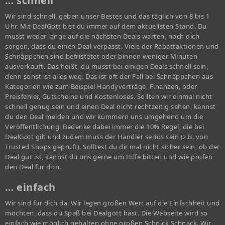
… schnell
Wir sind schnell, geben unser Bestes und das täglich von 8 bis 1
Uhr. Mit DealGott bist du immer auf dem aktuellsten Stand. Du
musst weder lange auf die nächsten Deals warten, noch dich
sorgen, dass du einen Deal verpasst. Viele der Rabattaktionen und
Schnäppchen sind befristetet oder binnen weniger Minuten
ausverkauft. Das heißt, du musst bei einigen Deals schnell sein,
denn sonst ist alles weg. Das ist oft der Fall bei Schnäppchen aus
Kategorien wie zum Beispiel Handyverträge, Finanzen, oder
Preisfehler, Gutscheine und Kostenloses. Sollten wir einmal nicht
schnell genug sein und einen Deal nicht rechtzeitig sehen, kannst
du den Deal melden und wir kümmern uns umgehend um die
Veröffentlichung. Bedenke dabei immer die 10% Regel, die bei
DealGott gilt und zudem muss der Händler seriös sein (z.B. von
Trusted Shops geprüft). Solltest du dir mal nicht sicher sein, ob der
Deal gut ist, kannst du uns gerne um Hilfe bitten und wie prüfen
den Deal für dich.
… einfach
Wir sind für dich da. Wir legen großen Wert auf die Einfachheit und
möchten, dass du Spaß bei Dealgott hast. Die Webseite wird so
einfach wie möglich gehalten ohne großen Schnick Schnack. Wir