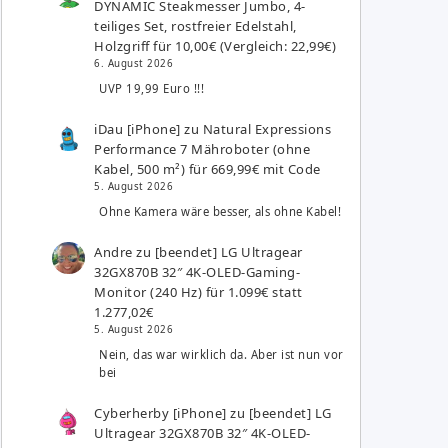
DYNAMIC Steakmesser Jumbo, 4-
teiliges Set, rostfreier Edelstahl,
Holzgriff für 10,00€ (Vergleich: 22,99€)
6. August 2026
UVP 19,99 Euro !!!
iDau [iPhone]
zu
Natural Expressions
Performance 7 Mähroboter (ohne
Kabel, 500 m²) für 669,99€ mit Code
5. August 2026
Ohne Kamera wäre besser, als ohne Kabel!
Andre
zu
[beendet] LG Ultragear
32GX870B 32″ 4K-OLED-Gaming-
Monitor (240 Hz) für 1.099€ statt
1.277,02€
5. August 2026
Nein, das war wirklich da. Aber ist nun vor
bei
Cyberherby [iPhone]
zu
[beendet] LG
Ultragear 32GX870B 32″ 4K-OLED-