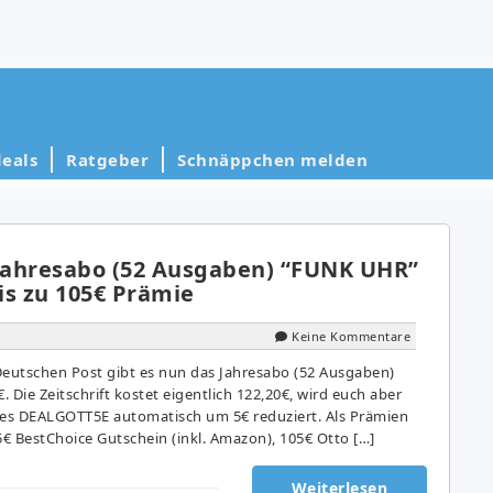
eals
Ratgeber
Schnäppchen melden
 Jahresabo (52 Ausgaben) “FUNK UHR”
bis zu 105€ Prämie
Keine Kommentare
Deutschen Post gibt es nun das Jahresabo (52 Ausgaben)
 Die Zeitschrift kostet eigentlich 122,20€, wird euch aber
es DEALGOTT5E automatisch um 5€ reduziert. Als Prämien
5€ BestChoice Gutschein (inkl. Amazon), 105€ Otto […]
Weiterlesen