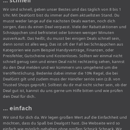
… schnell
Wir sind schnell, geben unser Bestes und das täglich von 8 bis 1
Uhr. Mit DealGott bist du immer auf dem aktuellsten Stand. Du
musst weder lange auf die nächsten Deals warten, noch dich
sorgen, dass du einen Deal verpasst. Viele der Rabattaktionen und
Schnäppchen sind befristetet oder binnen weniger Minuten
ausverkauft. Das heißt, du musst bei einigen Deals schnell sein,
denn sonst ist alles weg. Das ist oft der Fall bei Schnäppchen aus
Kategorien wie zum Beispiel Handyverträge, Finanzen, oder
Preisfehler, Gutscheine und Kostenloses. Sollten wir einmal nicht
schnell genug sein und einen Deal nicht rechtzeitig sehen, kannst
du den Deal melden und wir kümmern uns umgehend um die
Veröffentlichung. Bedenke dabei immer die 10% Regel, die bei
DealGott gilt und zudem muss der Händler seriös sein (z.B. von
Trusted Shops geprüft). Solltest du dir mal nicht sicher sein, ob der
Deal gut ist, kannst du uns gerne um Hilfe bitten und wie prüfen
den Deal für dich.
… einfach
Wir sind für dich da. Wir legen großen Wert auf die Einfachheit und
möchten, dass du Spaß bei Dealgott hast. Die Webseite wird so
einfach wie möglich gehalten ohne großen Schnick Schnack. Wir