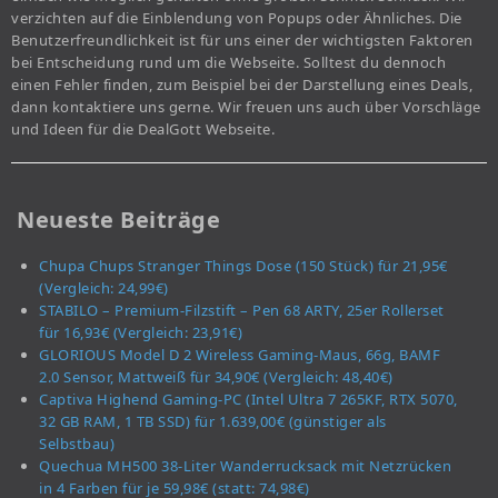
verzichten auf die Einblendung von Popups oder Ähnliches. Die
Benutzerfreundlichkeit ist für uns einer der wichtigsten Faktoren
bei Entscheidung rund um die Webseite. Solltest du dennoch
einen Fehler finden, zum Beispiel bei der Darstellung eines Deals,
dann kontaktiere uns gerne. Wir freuen uns auch über Vorschläge
und Ideen für die DealGott Webseite.
Neueste Beiträge
Chupa Chups Stranger Things Dose (150 Stück) für 21,95€
(Vergleich: 24,99€)
STABILO – Premium-Filzstift – Pen 68 ARTY, 25er Rollerset
für 16,93€ (Vergleich: 23,91€)
GLORIOUS Model D 2 Wireless Gaming-Maus, 66g, BAMF
2.0 Sensor, Mattweiß für 34,90€ (Vergleich: 48,40€)
Captiva Highend Gaming-PC (Intel Ultra 7 265KF, RTX 5070,
32 GB RAM, 1 TB SSD) für 1.639,00€ (günstiger als
Selbstbau)
Quechua MH500 38-Liter Wanderrucksack mit Netzrücken
in 4 Farben für je 59,98€ (statt: 74,98€)