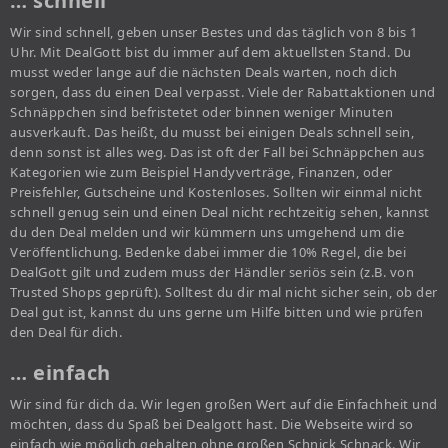
… schnell
Wir sind schnell, geben unser Bestes und das täglich von 8 bis 1
Uhr. Mit DealGott bist du immer auf dem aktuellsten Stand. Du
musst weder lange auf die nächsten Deals warten, noch dich
sorgen, dass du einen Deal verpasst. Viele der Rabattaktionen und
Schnäppchen sind befristetet oder binnen weniger Minuten
ausverkauft. Das heißt, du musst bei einigen Deals schnell sein,
denn sonst ist alles weg. Das ist oft der Fall bei Schnäppchen aus
Kategorien wie zum Beispiel Handyverträge, Finanzen, oder
Preisfehler, Gutscheine und Kostenloses. Sollten wir einmal nicht
schnell genug sein und einen Deal nicht rechtzeitig sehen, kannst
du den Deal melden und wir kümmern uns umgehend um die
Veröffentlichung. Bedenke dabei immer die 10% Regel, die bei
DealGott gilt und zudem muss der Händler seriös sein (z.B. von
Trusted Shops geprüft). Solltest du dir mal nicht sicher sein, ob der
Deal gut ist, kannst du uns gerne um Hilfe bitten und wie prüfen
den Deal für dich.
… einfach
Wir sind für dich da. Wir legen großen Wert auf die Einfachheit und
möchten, dass du Spaß bei Dealgott hast. Die Webseite wird so
einfach wie möglich gehalten ohne großen Schnick Schnack. Wir