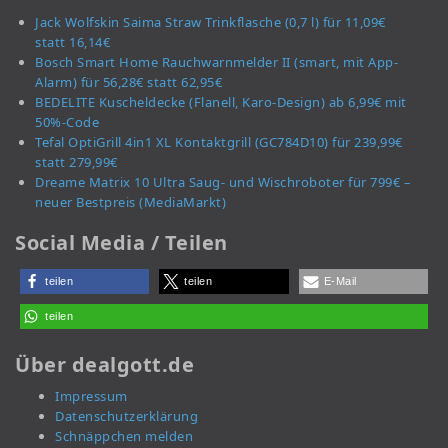
Jack Wolfskin Saima Straw Trinkflasche (0,7 l) für 11,09€
statt 16,14€
Bosch Smart Home Rauchwarnmelder II (smart, mit App-
Alarm) für 56,28€ statt 62,95€
BEDELITE Kuscheldecke (Flanell, Karo-Design) ab 6,99€ mit
50%-Code
Tefal OptiGrill 4in1 XL Kontaktgrill (GC784D10) für 239,99€
statt 279,99€
Dreame Matrix 10 Ultra Saug- und Wischroboter für 799€ –
neuer Bestpreis (MediaMarkt)
Social Media / Teilen
teilen
teilen
E-Mail
teilen
Über dealgott.de
Impressum
Datenschutzerklärung
Schnäppchen melden