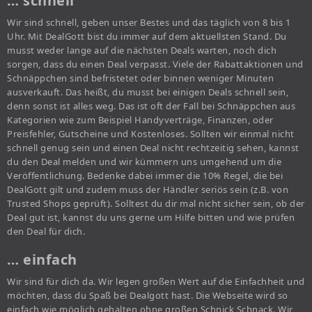
… schnell
Wir sind schnell, geben unser Bestes und das täglich von 8 bis 1
Uhr. Mit DealGott bist du immer auf dem aktuellsten Stand. Du
musst weder lange auf die nächsten Deals warten, noch dich
sorgen, dass du einen Deal verpasst. Viele der Rabattaktionen und
Schnäppchen sind befristetet oder binnen weniger Minuten
ausverkauft. Das heißt, du musst bei einigen Deals schnell sein,
denn sonst ist alles weg. Das ist oft der Fall bei Schnäppchen aus
Kategorien wie zum Beispiel Handyverträge, Finanzen, oder
Preisfehler, Gutscheine und Kostenloses. Sollten wir einmal nicht
schnell genug sein und einen Deal nicht rechtzeitig sehen, kannst
du den Deal melden und wir kümmern uns umgehend um die
Veröffentlichung. Bedenke dabei immer die 10% Regel, die bei
DealGott gilt und zudem muss der Händler seriös sein (z.B. von
Trusted Shops geprüft). Solltest du dir mal nicht sicher sein, ob der
Deal gut ist, kannst du uns gerne um Hilfe bitten und wie prüfen
den Deal für dich.
… einfach
Wir sind für dich da. Wir legen großen Wert auf die Einfachheit und
möchten, dass du Spaß bei Dealgott hast. Die Webseite wird so
einfach wie möglich gehalten ohne großen Schnick Schnack. Wir