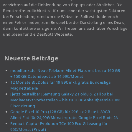
verzichten auf die Einblendung von Popups oder Ähnliches. Die
Benutzerfreundlichkeit ist für uns einer der wichtigsten Faktoren
bei Entscheidung rund um die Webseite. Solltest du dennoch
einen Fehler finden, zum Beispiel bei der Darstellung eines Deals,
dann kontaktiere uns gerne. Wir freuen uns auch über Vorschläge
und Ideen für die DealGott Webseite.
Neueste Beiträge
mobilfunk.de: Neue Telekom-Allnet-Flats mit bis zu 160 GB
+ 150 GB Datendepot ab 14,99€/Monat
12 Monate BILDplus für 19,99€ inkl. gratis Bundesliga
Magnettabelle
[jetzt bestellbar] Samsung Galaxy Z Fold8 & Z Flip8 bei
MediaMarkt vorbestellen – bis zu 300€ Ankaufprämie + 0%
Finanzierung
Google Pixel 10 Pro (128 GB) für 29€ + o2 Blue L 80GB
Allnet Flat für 24,99€/Monat +gratis Google Pixel Buds 2A
Renault Captur Evolution TCe 100 Eco-G Leasing für
95€/Monat (Privat)