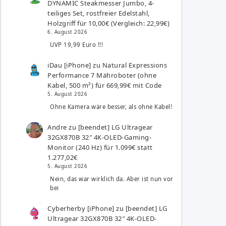
DYNAMIC Steakmesser Jumbo, 4-
teiliges Set, rostfreier Edelstahl,
Holzgriff für 10,00€ (Vergleich: 22,99€)
6. August 2026
UVP 19,99 Euro !!!
iDau [iPhone]
zu
Natural Expressions
Performance 7 Mähroboter (ohne
Kabel, 500 m²) für 669,99€ mit Code
5. August 2026
Ohne Kamera wäre besser, als ohne Kabel!
Andre
zu
[beendet] LG Ultragear
32GX870B 32″ 4K-OLED-Gaming-
Monitor (240 Hz) für 1.099€ statt
1.277,02€
5. August 2026
Nein, das war wirklich da. Aber ist nun vor
bei
Cyberherby [iPhone]
zu
[beendet] LG
Ultragear 32GX870B 32″ 4K-OLED-