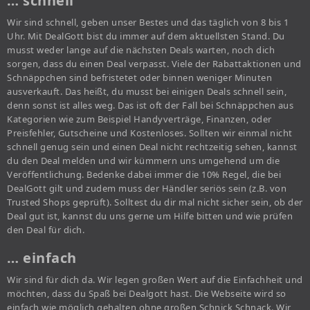
… schnell
Wir sind schnell, geben unser Bestes und das täglich von 8 bis 1
Uhr. Mit DealGott bist du immer auf dem aktuellsten Stand. Du
musst weder lange auf die nächsten Deals warten, noch dich
sorgen, dass du einen Deal verpasst. Viele der Rabattaktionen und
Schnäppchen sind befristetet oder binnen weniger Minuten
ausverkauft. Das heißt, du musst bei einigen Deals schnell sein,
denn sonst ist alles weg. Das ist oft der Fall bei Schnäppchen aus
Kategorien wie zum Beispiel Handyverträge, Finanzen, oder
Preisfehler, Gutscheine und Kostenloses. Sollten wir einmal nicht
schnell genug sein und einen Deal nicht rechtzeitig sehen, kannst
du den Deal melden und wir kümmern uns umgehend um die
Veröffentlichung. Bedenke dabei immer die 10% Regel, die bei
DealGott gilt und zudem muss der Händler seriös sein (z.B. von
Trusted Shops geprüft). Solltest du dir mal nicht sicher sein, ob der
Deal gut ist, kannst du uns gerne um Hilfe bitten und wie prüfen
den Deal für dich.
… einfach
Wir sind für dich da. Wir legen großen Wert auf die Einfachheit und
möchten, dass du Spaß bei Dealgott hast. Die Webseite wird so
einfach wie möglich gehalten ohne großen Schnick Schnack. Wir