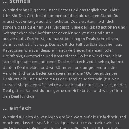
… schnell
Wir sind schnell, geben unser Bestes und das täglich von 8 bis 1
Uhr. Mit DealGott bist du immer auf dem aktuellsten Stand. Du
musst weder lange auf die nächsten Deals warten, noch dich
sorgen, dass du einen Deal verpasst. Viele der Rabattaktionen und
Schnäppchen sind befristetet oder binnen weniger Minuten
ausverkauft. Das heißt, du musst bei einigen Deals schnell sein,
denn sonst ist alles weg. Das ist oft der Fall bei Schnäppchen aus
Kategorien wie zum Beispiel Handyverträge, Finanzen, oder
Preisfehler, Gutscheine und Kostenloses. Sollten wir einmal nicht
schnell genug sein und einen Deal nicht rechtzeitig sehen, kannst
du den Deal melden und wir kümmern uns umgehend um die
Veröffentlichung. Bedenke dabei immer die 10% Regel, die bei
DealGott gilt und zudem muss der Händler seriös sein (z.B. von
Trusted Shops geprüft). Solltest du dir mal nicht sicher sein, ob der
Deal gut ist, kannst du uns gerne um Hilfe bitten und wie prüfen
den Deal für dich.
… einfach
Wir sind für dich da. Wir legen großen Wert auf die Einfachheit und
möchten, dass du Spaß bei Dealgott hast. Die Webseite wird so
einfach wie möglich gehalten ohne großen Schnick Schnack. Wir