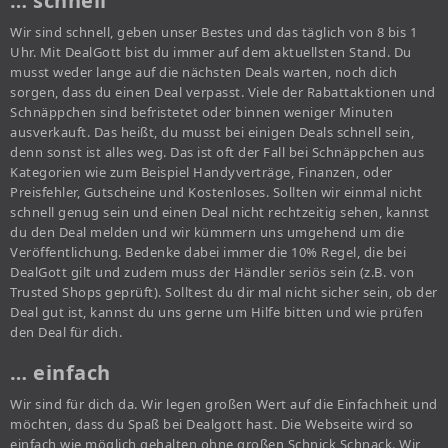
… schnell
Wir sind schnell, geben unser Bestes und das täglich von 8 bis 1
Uhr. Mit DealGott bist du immer auf dem aktuellsten Stand. Du
musst weder lange auf die nächsten Deals warten, noch dich
sorgen, dass du einen Deal verpasst. Viele der Rabattaktionen und
Schnäppchen sind befristetet oder binnen weniger Minuten
ausverkauft. Das heißt, du musst bei einigen Deals schnell sein,
denn sonst ist alles weg. Das ist oft der Fall bei Schnäppchen aus
Kategorien wie zum Beispiel Handyverträge, Finanzen, oder
Preisfehler, Gutscheine und Kostenloses. Sollten wir einmal nicht
schnell genug sein und einen Deal nicht rechtzeitig sehen, kannst
du den Deal melden und wir kümmern uns umgehend um die
Veröffentlichung. Bedenke dabei immer die 10% Regel, die bei
DealGott gilt und zudem muss der Händler seriös sein (z.B. von
Trusted Shops geprüft). Solltest du dir mal nicht sicher sein, ob der
Deal gut ist, kannst du uns gerne um Hilfe bitten und wie prüfen
den Deal für dich.
… einfach
Wir sind für dich da. Wir legen großen Wert auf die Einfachheit und
möchten, dass du Spaß bei Dealgott hast. Die Webseite wird so
einfach wie möglich gehalten ohne großen Schnick Schnack. Wir