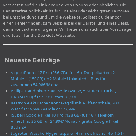
verzichten auf die Einblendung von Popups oder Ähnliches. Die
Benutzerfreundlichkeit ist für uns einer der wichtigsten Faktoren
bei Entscheidung rund um die Webseite. Solltest du dennoch
einen Fehler finden, zum Beispiel bei der Darstellung eines Deals,
dann kontaktiere uns gerne. Wir freuen uns auch über Vorschläge
und Ideen für die DealGott Webseite.
Neueste Beiträge
Apple iPhone 17 Pro (256 GB) für 1€ + Doppelkarte: o2
Mobile L (150GB)+ o2 Mobile Unlimited L Plus für
zusammen 54,98€/Monat
Philips Handmixer 5000 Serie (450 W, 5 Stufen + Turbo,
HR3741/00) für 23,91€ statt 33,99€
Bestron elektrischer Kontaktgrill mit Auffangschale, 700
Watt für 19,99€ (Vergleich: 27,99€)
[Super] Google Pixel 10 Pro (128 GB) für 1€ + Telekom
Allnet Flat 25 GB für 24,99€/Monat + gratis Google Pixel
Buds 2A
Sagrotan Wäsche-Hygienespüler Himmelsfrische (4 x 1,5 l)