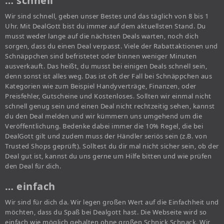
… schnell
Wir sind schnell, geben unser Bestes und das täglich von 8 bis 1
Uhr. Mit DealGott bist du immer auf dem aktuellsten Stand. Du
musst weder lange auf die nächsten Deals warten, noch dich
sorgen, dass du einen Deal verpasst. Viele der Rabattaktionen und
Schnäppchen sind befristetet oder binnen weniger Minuten
ausverkauft. Das heißt, du musst bei einigen Deals schnell sein,
denn sonst ist alles weg. Das ist oft der Fall bei Schnäppchen aus
Kategorien wie zum Beispiel Handyverträge, Finanzen, oder
Preisfehler, Gutscheine und Kostenloses. Sollten wir einmal nicht
schnell genug sein und einen Deal nicht rechtzeitig sehen, kannst
du den Deal melden und wir kümmern uns umgehend um die
Veröffentlichung. Bedenke dabei immer die 10% Regel, die bei
DealGott gilt und zudem muss der Händler seriös sein (z.B. von
Trusted Shops geprüft). Solltest du dir mal nicht sicher sein, ob der
Deal gut ist, kannst du uns gerne um Hilfe bitten und wie prüfen
den Deal für dich.
… einfach
Wir sind für dich da. Wir legen großen Wert auf die Einfachheit und
möchten, dass du Spaß bei Dealgott hast. Die Webseite wird so
einfach wie möglich gehalten ohne großen Schnick Schnack. Wir