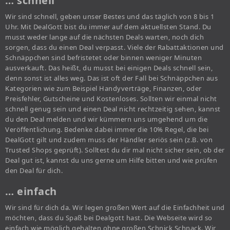
… schnell
Wir sind schnell, geben unser Bestes und das täglich von 8 bis 1
Uhr. Mit DealGott bist du immer auf dem aktuellsten Stand. Du
musst weder lange auf die nächsten Deals warten, noch dich
sorgen, dass du einen Deal verpasst. Viele der Rabattaktionen und
Schnäppchen sind befristetet oder binnen weniger Minuten
ausverkauft. Das heißt, du musst bei einigen Deals schnell sein,
denn sonst ist alles weg. Das ist oft der Fall bei Schnäppchen aus
Kategorien wie zum Beispiel Handyverträge, Finanzen, oder
Preisfehler, Gutscheine und Kostenloses. Sollten wir einmal nicht
schnell genug sein und einen Deal nicht rechtzeitig sehen, kannst
du den Deal melden und wir kümmern uns umgehend um die
Veröffentlichung. Bedenke dabei immer die 10% Regel, die bei
DealGott gilt und zudem muss der Händler seriös sein (z.B. von
Trusted Shops geprüft). Solltest du dir mal nicht sicher sein, ob der
Deal gut ist, kannst du uns gerne um Hilfe bitten und wie prüfen
den Deal für dich.
… einfach
Wir sind für dich da. Wir legen großen Wert auf die Einfachheit und
möchten, dass du Spaß bei Dealgott hast. Die Webseite wird so
einfach wie möglich gehalten ohne großen Schnick Schnack. Wir