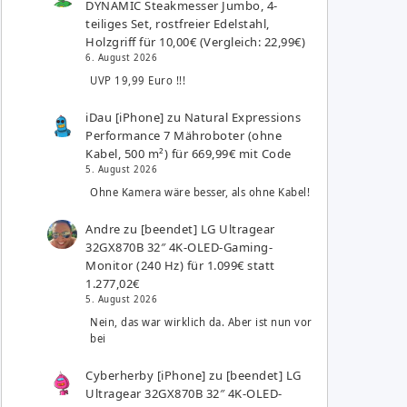
DYNAMIC Steakmesser Jumbo, 4-
teiliges Set, rostfreier Edelstahl,
Holzgriff für 10,00€ (Vergleich: 22,99€)
6. August 2026
UVP 19,99 Euro !!!
iDau [iPhone]
zu
Natural Expressions
Performance 7 Mähroboter (ohne
Kabel, 500 m²) für 669,99€ mit Code
5. August 2026
Ohne Kamera wäre besser, als ohne Kabel!
Andre
zu
[beendet] LG Ultragear
32GX870B 32″ 4K-OLED-Gaming-
Monitor (240 Hz) für 1.099€ statt
1.277,02€
5. August 2026
Nein, das war wirklich da. Aber ist nun vor
bei
Cyberherby [iPhone]
zu
[beendet] LG
Ultragear 32GX870B 32″ 4K-OLED-