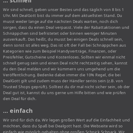
… schnell
Wir sind schnell, geben unser Bestes und das täglich von 8 bis 1
Uhr. Mit DealGott bist du immer auf dem aktuellsten Stand. Du
musst weder lange auf die nächsten Deals warten, noch dich
sorgen, dass du einen Deal verpasst. Viele der Rabattaktionen und
Schnäppchen sind befristetet oder binnen weniger Minuten
ausverkauft. Das heißt, du musst bei einigen Deals schnell sein,
denn sonst ist alles weg. Das ist oft der Fall bei Schnäppchen aus
Kategorien wie zum Beispiel Handyverträge, Finanzen, oder
Preisfehler, Gutscheine und Kostenloses. Sollten wir einmal nicht
schnell genug sein und einen Deal nicht rechtzeitig sehen, kannst
du den Deal melden und wir kümmern uns umgehend um die
Veröffentlichung. Bedenke dabei immer die 10% Regel, die bei
DealGott gilt und zudem muss der Händler seriös sein (z.B. von
Trusted Shops geprüft). Solltest du dir mal nicht sicher sein, ob der
Deal gut ist, kannst du uns gerne um Hilfe bitten und wie prüfen
den Deal für dich.
… einfach
Wir sind für dich da. Wir legen großen Wert auf die Einfachheit und
möchten, dass du Spaß bei Dealgott hast. Die Webseite wird so
einfach wie möglich gehalten ohne großen Schnick Schnack. Wir